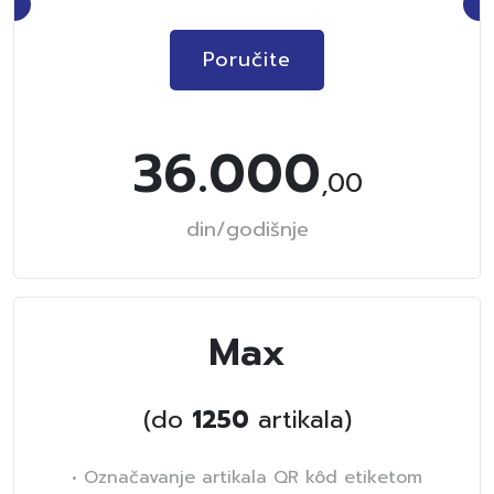
Poručite
36.000
,00
din/godišnje
Max
(do
1250
artikala)
• Označavanje artikala QR kôd etiketom