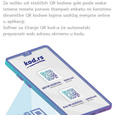
Za razliku od statičkih QR kodova gde posle svake
izmene morate ponovo štampati etiketu mi koristimo
dinamičke QR kodove kojima sadržaj menjate online
u aplikaciji.
Softver za čitanje QR kod-a će automatski
prepoznati web adresu skrivenu u kodu.