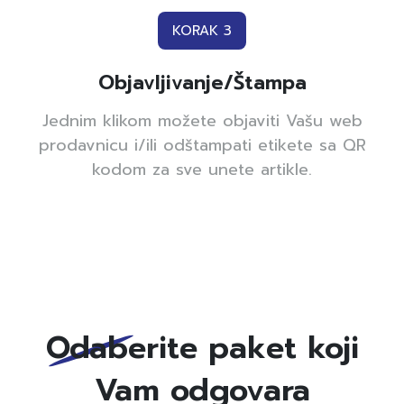
KORAK 3
Objavljivanje/Štampa
Jednim klikom možete objaviti Vašu web
prodavnicu i/ili odštampati etikete sa QR
kodom za sve unete artikle.
Odaberite paket koji
Vam odgovara