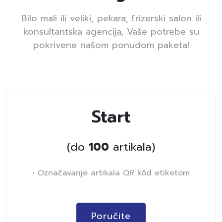
Bilo mali ili veliki, pekara, frizerski salon ili
konsultantska agencija, Vaše potrebe su
pokrivene našom ponudom paketa!
Start
(do
100
artikala)
• Označavanje artikala QR kôd etiketom
Poručite