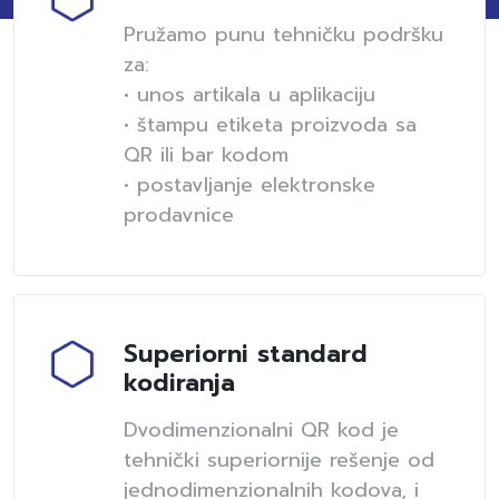
Pružamo punu tehničku podršku
za:
• unos artikala u aplikaciju
• štampu etiketa proizvoda sa
QR ili bar kodom
• postavljanje elektronske
prodavnice
Superiorni standard
kodiranja
Dvodimenzionalni QR kod je
tehnički superiornije rešenje od
jednodimenzionalnih kodova, i