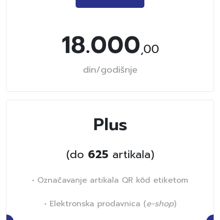
18.000
,00
din/godišnje
Plus
(do
625
artikala)
• Označavanje artikala QR kôd etiketom
• Elektronska prodavnica (
e-shop
)