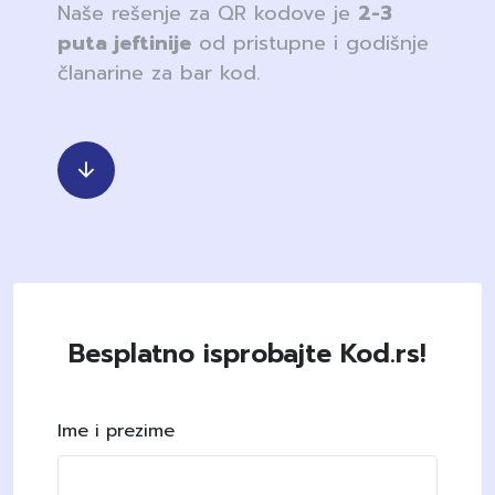
Naše rešenje za QR kodove je
2-3
puta jeftinije
od pristupne i godišnje
članarine za bar kod.
Besplatno isprobajte Kod.rs!
Ime i prezime