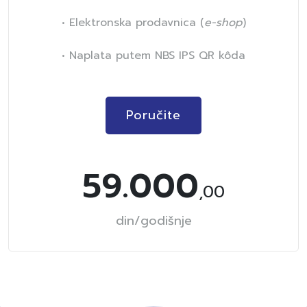
• Elektronska prodavnica (
e-shop
)
• Naplata putem NBS IPS QR kôda
Poručite
59.000
,00
din/godišnje