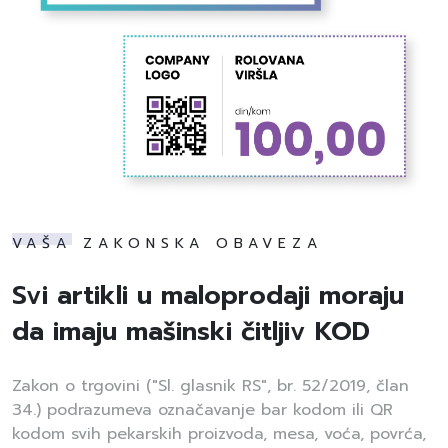
VAŠA ZAKONSKA OBAVEZA
Svi artikli u maloprodaji moraju
da imaju mašinski čitljiv KOD
Zakon o trgovini ("Sl. glasnik RS", br. 52/2019, član
34.) podrazumeva označavanje bar kodom ili QR
kodom svih pekarskih proizvoda, mesa, voća, povrća,