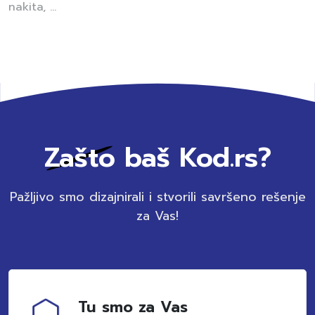
nakita, ...
Zašto baš Kod.rs?
Pažljivo smo dizajnirali i stvorili savršeno rešenje
za Vas!
Tu smo za Vas