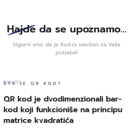
Hajde da se upoznamo…
Sigurni smo da je Kod.rs savršen za Vaše
potrebe!
ŠTA JE QR KOD?
QR kod je dvodimenzionali bar-
kod koji funkcioniše na principu
matrice kvadratića