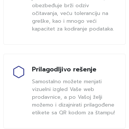
obezbeđuje brži odziv
očitavanja, veću toleranciju na
greške, kao i mnogo veći
kapacitet za kodiranje podataka.
Prilagodljivo rešenje
Samostalno možete menjati
vizuelni izgled Vaše web
prodavnice, a po Vašoj želji
možemo i dizajnirati prilagođene
etikete sa QR kodom za štampu!