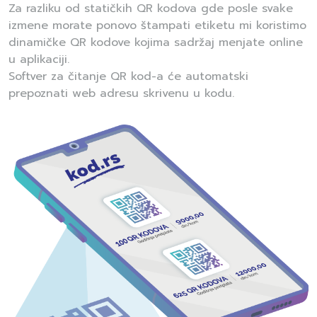
Za razliku od statičkih QR kodova gde posle svake
izmene morate ponovo štampati etiketu mi koristimo
dinamičke QR kodove kojima sadržaj menjate online
u aplikaciji.
Softver za čitanje QR kod-a će automatski
prepoznati web adresu skrivenu u kodu.