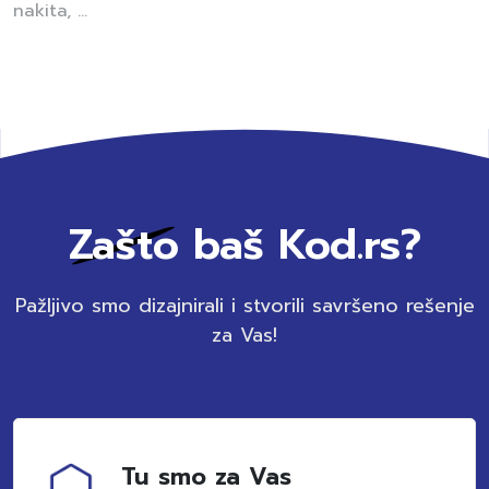
nakita, ...
Zašto baš Kod.rs?
Pažljivo smo dizajnirali i stvorili savršeno rešenje
za Vas!
Tu smo za Vas