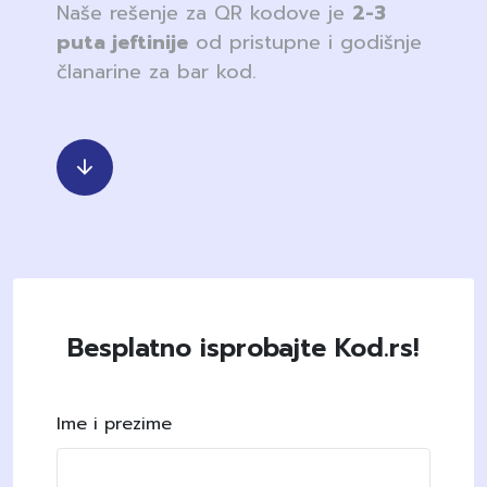
Naše rešenje za QR kodove je
2-3
puta jeftinije
od pristupne i godišnje
članarine za bar kod.
Besplatno isprobajte Kod.rs!
Ime i prezime