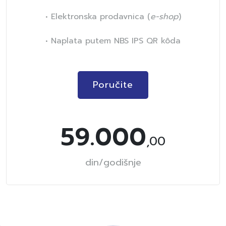
• Elektronska prodavnica (
e-shop
)
• Naplata putem NBS IPS QR kôda
Poručite
59.000
,00
din/godišnje