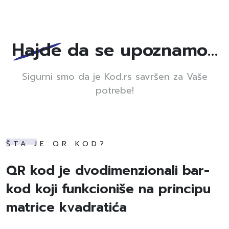
Hajde da se upoznamo…
Sigurni smo da je Kod.rs savršen za Vaše
potrebe!
ŠTA JE QR KOD?
QR kod je dvodimenzionali bar-
kod koji funkcioniše na principu
matrice kvadratića