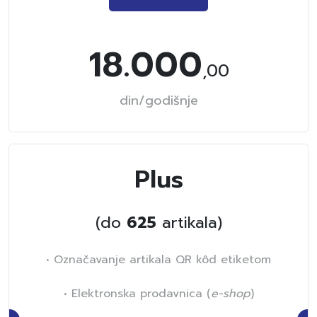
18.000
,00
din/godišnje
Plus
(do
625
artikala)
• Označavanje artikala QR kôd etiketom
• Elektronska prodavnica (
e-shop
)