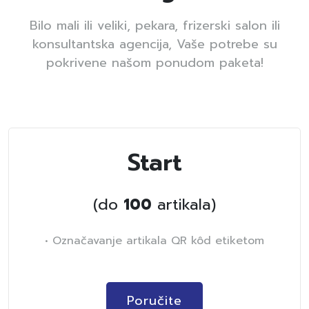
Bilo mali ili veliki, pekara, frizerski salon ili
konsultantska agencija, Vaše potrebe su
pokrivene našom ponudom paketa!
Start
(do
100
artikala)
• Označavanje artikala QR kôd etiketom
Poručite