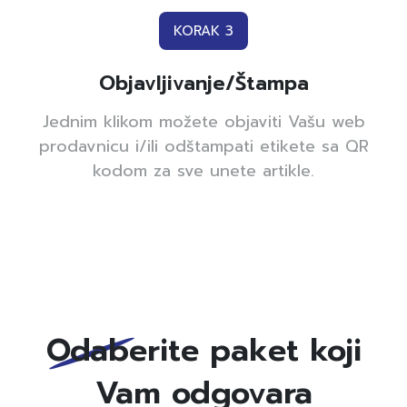
KORAK 3
Objavljivanje/Štampa
Jednim klikom možete objaviti Vašu web
prodavnicu i/ili odštampati etikete sa QR
kodom za sve unete artikle.
Odaberite paket koji
Vam odgovara