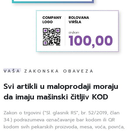
VAŠA ZAKONSKA OBAVEZA
Svi artikli u maloprodaji moraju
da imaju mašinski čitljiv KOD
Zakon o trgovini ("Sl. glasnik RS", br. 52/2019, član
34.) podrazumeva označavanje bar kodom ili QR
kodom svih pekarskih proizvoda, mesa, voća, povrća,