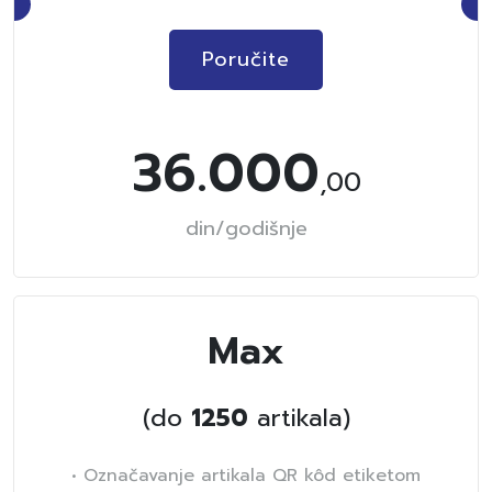
Poručite
36.000
,00
din/godišnje
Max
(do
1250
artikala)
• Označavanje artikala QR kôd etiketom