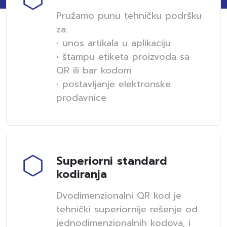
Pružamo punu tehničku podršku
za:
• unos artikala u aplikaciju
• štampu etiketa proizvoda sa
QR ili bar kodom
• postavljanje elektronske
prodavnice
Superiorni standard
kodiranja
Dvodimenzionalni QR kod je
tehnički superiornije rešenje od
jednodimenzionalnih kodova, i