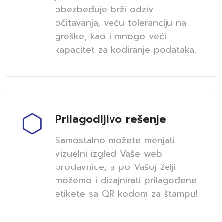
obezbeđuje brži odziv
očitavanja, veću toleranciju na
greške, kao i mnogo veći
kapacitet za kodiranje podataka.
Prilagodljivo rešenje
Samostalno možete menjati
vizuelni izgled Vaše web
prodavnice, a po Vašoj želji
možemo i dizajnirati prilagođene
etikete sa QR kodom za štampu!