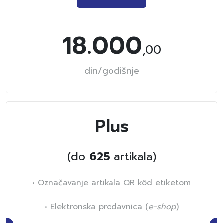
18.000
,00
din/godišnje
Plus
(do
625
artikala)
• Označavanje artikala QR kôd etiketom
• Elektronska prodavnica (
e-shop
)