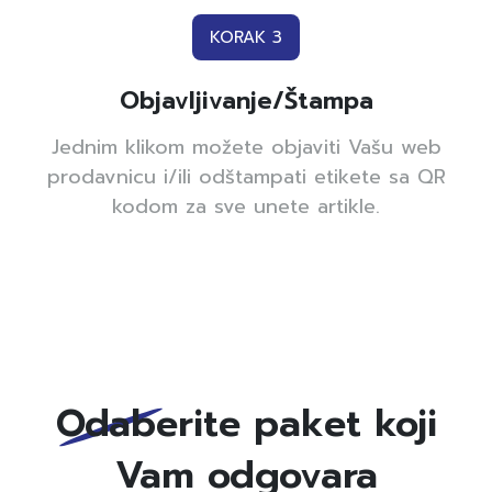
KORAK 3
Objavljivanje/Štampa
Jednim klikom možete objaviti Vašu web
prodavnicu i/ili odštampati etikete sa QR
kodom za sve unete artikle.
Odaberite paket koji
Vam odgovara