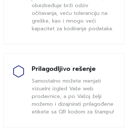
obezbeđuje brži odziv
očitavanja, veću toleranciju na
greške, kao i mnogo veći
kapacitet za kodiranje podataka.
Prilagodljivo rešenje
Samostalno možete menjati
vizuelni izgled Vaše web
prodavnice, a po Vašoj želji
možemo i dizajnirati prilagođene
etikete sa QR kodom za štampu!