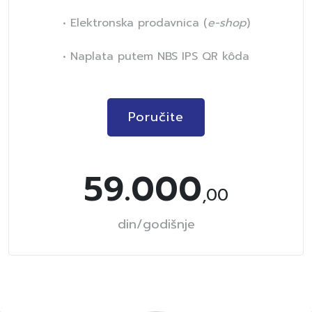
• Elektronska prodavnica (
e-shop
)
• Naplata putem NBS IPS QR kôda
Poručite
59.000
,00
din/godišnje