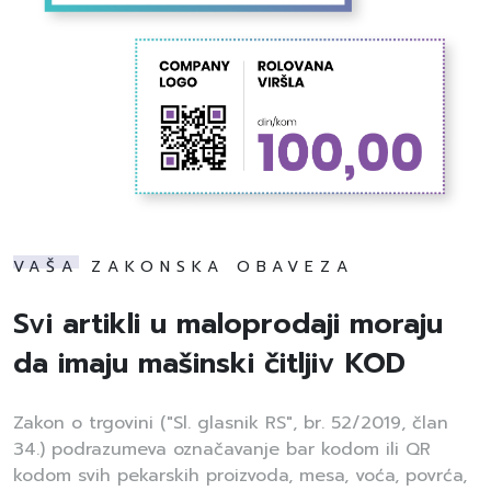
VAŠA ZAKONSKA OBAVEZA
Svi artikli u maloprodaji moraju
da imaju mašinski čitljiv KOD
Zakon o trgovini ("Sl. glasnik RS", br. 52/2019, član
34.) podrazumeva označavanje bar kodom ili QR
kodom svih pekarskih proizvoda, mesa, voća, povrća,