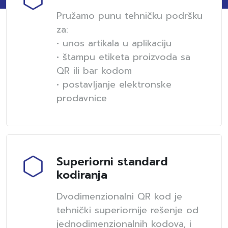
Pružamo punu tehničku podršku
za:
• unos artikala u aplikaciju
• štampu etiketa proizvoda sa
QR ili bar kodom
• postavljanje elektronske
prodavnice
Superiorni standard
kodiranja
Dvodimenzionalni QR kod je
tehnički superiornije rešenje od
jednodimenzionalnih kodova, i