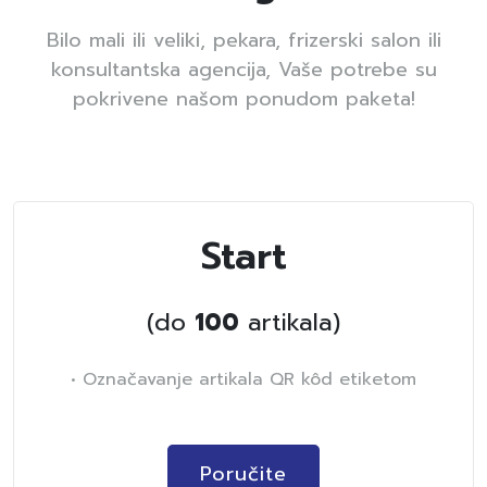
Bilo mali ili veliki, pekara, frizerski salon ili
konsultantska agencija, Vaše potrebe su
pokrivene našom ponudom paketa!
Start
(do
100
artikala)
• Označavanje artikala QR kôd etiketom
Poručite