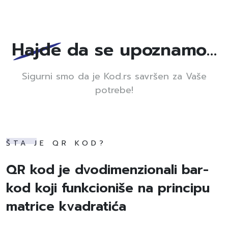
Hajde da se upoznamo…
Sigurni smo da je Kod.rs savršen za Vaše
potrebe!
ŠTA JE QR KOD?
QR kod je dvodimenzionali bar-
kod koji funkcioniše na principu
matrice kvadratića