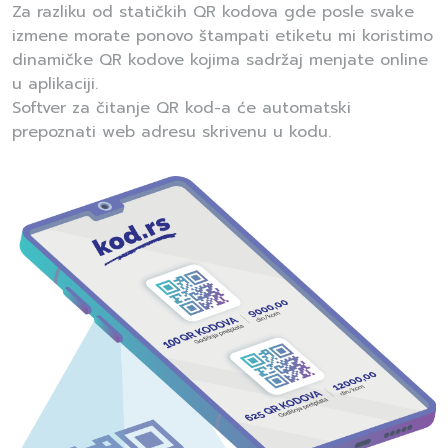
Za razliku od statičkih QR kodova gde posle svake
izmene morate ponovo štampati etiketu mi koristimo
dinamičke QR kodove kojima sadržaj menjate online
u aplikaciji.
Softver za čitanje QR kod-a će automatski
prepoznati web adresu skrivenu u kodu.