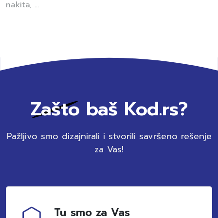
nakita, ...
Zašto baš Kod.rs?
Pažljivo smo dizajnirali i stvorili savršeno rešenje
za Vas!
Tu smo za Vas