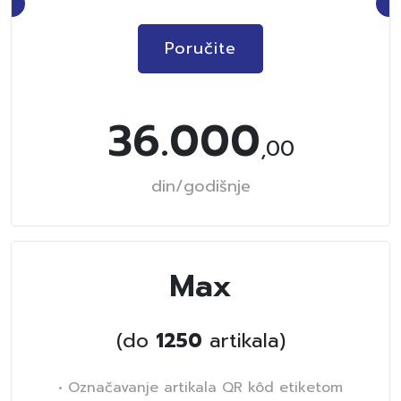
Poručite
36.000
,00
din/godišnje
Max
(do
1250
artikala)
• Označavanje artikala QR kôd etiketom