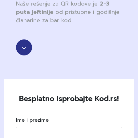
Naše rešenje za QR kodove je
2-3
puta jeftinije
od pristupne i godišnje
članarine za bar kod.
Besplatno isprobajte Kod.rs!
Ime i prezime