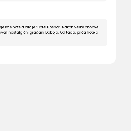
je ime hotela bilo je “Hotel Bosna”. Nakon velike obnove
kivali nostalgični građani Doboja. Od tada, priča hotela