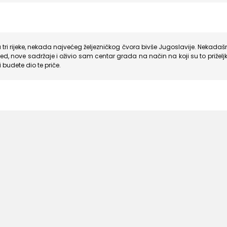
tri rijeke, nekada najvećeg željezničkog čvora bivše Jugoslavije. Nekadašn
led, nove sadržaje i oživio sam centar grada na način na koji su to priželj
i budete dio te priče.