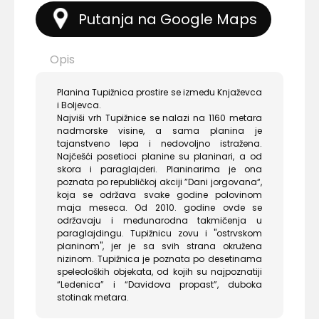
Putanja na Google Maps
Opis
Planina Tupižnica prostire se između Knjaževca
i Boljevca.
Najviši vrh Tupižnice se nalazi na 1160 metara
nadmorske visine, a sama planina je
tajanstveno lepa i nedovoljno istražena.
Najčešći posetioci planine su planinari, a od
skora i paraglajderi. Planinarima je ona
poznata po republičkoj akciji ”Dani jorgovana“,
koja se održava svake godine polovinom
maja meseca. Od 2010. godine ovde se
održavaju i međunarodna takmičenja u
paraglajdingu. Tupižnicu zovu i "ostrvskom
planinom", jer je sa svih strana okružena
nizinom. Tupižnica je poznata po desetinama
speleoloških objekata, od kojih su najpoznatiji
“Ledenica” i “Davidova propast”, duboka
stotinak metara.