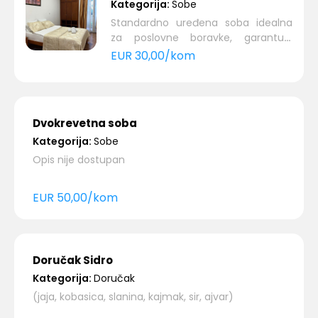
Kategorija:
Sobe
Standardno uređena soba idealna
za poslovne boravke, garantuje
komfor i udobnost u hladu b...
EUR
30,00
/
kom
Dvokrevetna soba
Kategorija:
Sobe
Opis nije dostupan
EUR
50,00
/
kom
Doručak Sidro
Kategorija:
Doručak
(jaja, kobasica, slanina, kajmak, sir, ajvar)