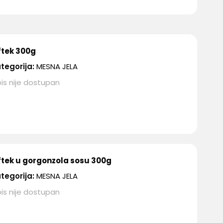
ftek 300g
tegorija:
MESNA JELA
is nije dostupan
ftek u gorgonzola sosu 300g
tegorija:
MESNA JELA
is nije dostupan