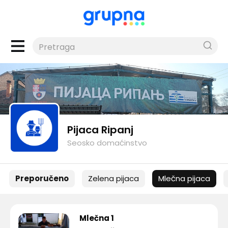
Pijaca Ripanj
Seosko domaćinstvo
Preporučeno
Zelena pijaca
Mlečna pijaca
Mlečna 1