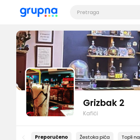
Grizbak 2
Kafići
Preporučeno
Žestoka pića
Topli na