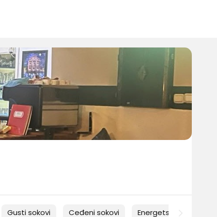
Gusti sokovi
Ceđeni sokovi
Energetska pića