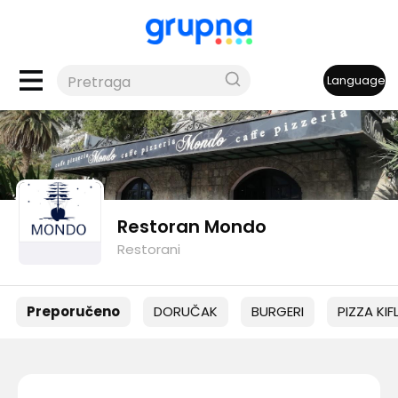
Language
Restoran Mondo
Restorani
Preporučeno
DORUČAK
BURGERI
PIZZA KIF