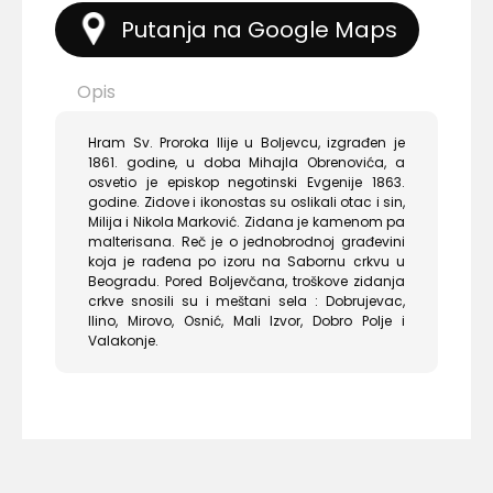
Putanja na Google Maps
Opis
Hram Sv. Proroka Ilije u Boljevcu, izgrađen je
1861. godine, u doba Mihajla Obrenovića, a
osvetio je episkop negotinski Evgenije 1863.
godine. Zidove i ikonostas su oslikali otac i sin,
Milija i Nikola Marković. Zidana je kamenom pa
malterisana. Reč je o jednobrodnoj građevini
koja je rađena po izoru na Sabornu crkvu u
Beogradu. Pored Boljevčana, troškove zidanja
crkve snosili su i meštani sela : Dobrujevac,
Ilino, Mirovo, Osnić, Mali Izvor, Dobro Polje i
Valakonje.