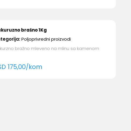
kuruzno brašno 1Kg
tegorija:
Poljoprivredni proizvodi
kurzno bražno mleveno na mlinu sa kamenom
SD
175,00
/
kom