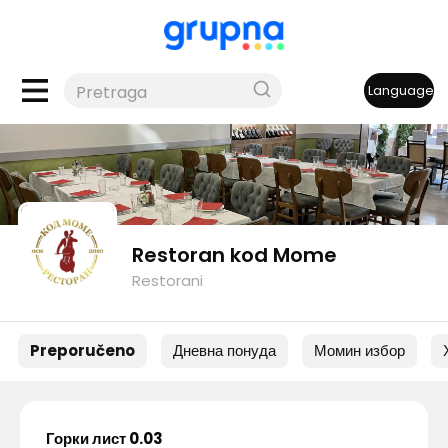
Language
Restoran kod Mome
Restorani
Preporučeno
Дневна понуда
Момин избор
Горки лист 0.03