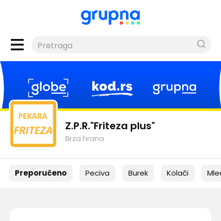
Z.P.R."Friteza plus"
Brza hrana
Preporučeno
Peciva
Burek
Kolači
Mle