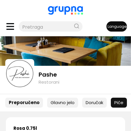
Language
Pashe
Restorani
Preporučeno
Glavno jelo
Doručak
Piće
Rosa 0.75l