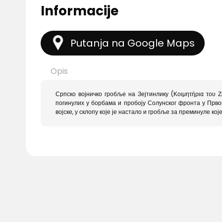
Informacije
Putanja na Google Maps
Opis
Српско војничко гробље на Зејтинлику (Κοιμητήρια του Ζ
погинулих у борбама и пробоју Солунског фронта у Првом
војске, у склопу које је настало и гробље за преминуле к