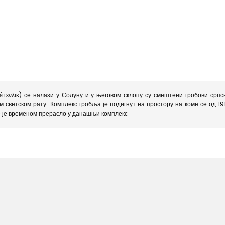
έιτενλικ) се налази у Солуну и у његовом склопу су смештени гробови српски
 светском рату. Комплекс гробља је подигнут на простору на коме се од 1
оје је временом прерасло у данашњи комплекс