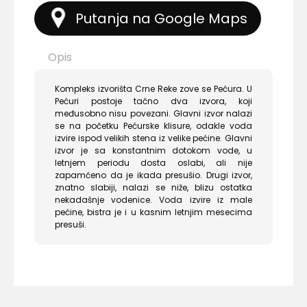
Putanja na Google Maps
Opis
Kompleks izvorišta Crne Reke zove se Pećura. U
Pećuri postoje tačno dva izvora, koji
međusobno nisu povezani. Glavni izvor nalazi
se na početku Pećurske klisure, odakle voda
izvire ispod velikih stena iz velike pećine. Glavni
izvor je sa konstantnim dotokom vode, u
letnjem periodu dosta oslabi, ali nije
zapamćeno da je ikada presušio. Drugi izvor,
znatno slabiji, nalazi se niže, blizu ostatka
nekadašnje vodenice. Voda izvire iz male
pećine, bistra je i u kasnim letnjim mesecima
presuši.