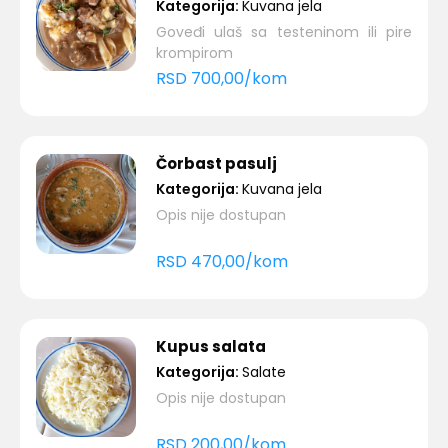
Kategorija:
Kuvana jela
Goveđi ulaš sa testeninom ili pire
krompirom
RSD
700,00
/
kom
Čorbast pasulj
Kategorija:
Kuvana jela
Opis nije dostupan
RSD
470,00
/
kom
Kupus salata
Kategorija:
Salate
Opis nije dostupan
RSD
200,00
/
kom