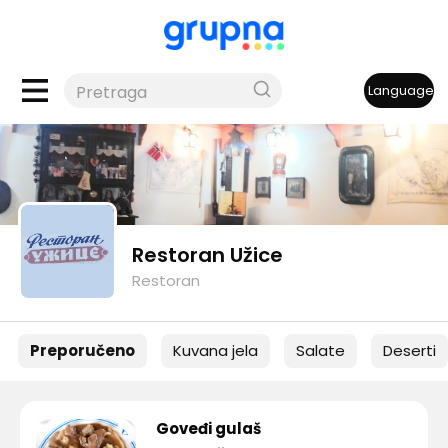
Language
Restoran Užice
Restoran
Preporučeno
Kuvana jela
Salate
Deserti
Goveđi gulaš