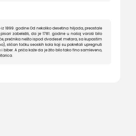
 iz 1899. godine.Od nekoliko desetina hiljada, preostale
isari zabeležili, da je 1781. godine u našoj varoši bilo
vače, prečnika nešto ispod dvadeset metara, sa kupastim
, sličan točku seoskih kola koji su pokretali upregnuti
biber. A priča kaže da je žito bilo tako fino samleveno,
tarica.