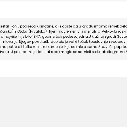
kretali konji, podseća Kikinđane, ali i goste da u gradu imamo remek delo
rska) i Otoku (Hrvatska). Njeni savremenici su znali, a Velikokikindski p
a najviše ih je bilo 1847. godine, čak pedeset jedna.U kružnoj zgradi Su
mlevenje. Njegov pokretački deo bio je veliki točak (postavnjen vodoravno)
 pokretali teško mlinsko kamenje. Nije se mlelo samo žito, već i paprika i 
dvora. U proseku za jedan sat rada moglo se samleti stotinak kilograma ži