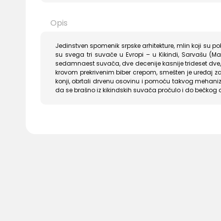
Opis
Jedinstven spomenik srpske arhitekture, mlin koji su po
su svega tri suvače u Evropi – u Kikindi, Sarvašu (Mađa
sedamnaest suvača, dve decenije kasnije trideset dve, 
krovom prekrivenim biber crepom, smešten je uređaj za 
konji, obrtali drvenu osovinu i pomoću takvog mehanizma
da se brašno iz kikindskih suvača pročulo i do bečkog 