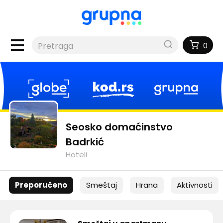
0
Seosko domaćinstvo
Badrkić
Hoteli
Preporučeno
Smeštaj
Hrana
Aktivnosti