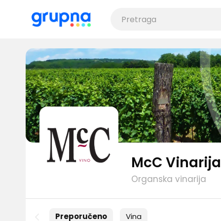
McC Vinarija
Organska vinarija
Preporučeno
Vina