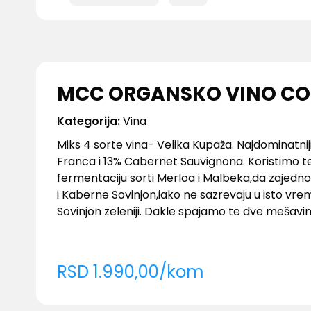
MCC ORGANSKO VINO C
Kategorija:
Vina
Miks 4 sorte vina- Velika Kupaža. Najdominatnij
Franca i 13% Cabernet Sauvignona. Koristimo t
fermentaciju sorti Merloa i Malbeka,da zajed
i Kaberne Sovinjon,iako ne sazrevaju u isto vre
Sovinjon zeleniji. Dakle spajamo te dve mešavin
Mcculloch prvi zasadio u Srbiji.Sorta iz oblasti
dobre klime i dovoljne količine sunca. Primarnu
fermentacije,vino stavljamo u hrastovo bure ko
RSD
1.990,00
/
kom
interakciji sa buretom dobijamo posebno krema
starenje. Nakon fermentacije svo vino izvadim