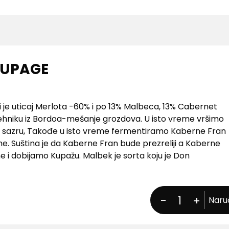
OUPAGE
i je uticaj Merlota -60% i po 13% Malbeca, 13% Cabernet
ehniku iz Bordoa-mešanje grozdova. U isto vreme vršimo
no sazru, Takođe u isto vreme fermentiramo Kaberne Fran
me. Suština je da Kaberne Fran bude prezreliji a Kaberne
e i dobijamo Kupažu. Malbek je sorta koju je Don
 Medoka koja se odlično uzgaja i na Fruškoj Gori zbog
 fermentaciju vršimo u tanku,pre sušenja,pri kraju
risteći špansku tehniku-Ribera del Duero i u toj
-
1
+
Naru
sto vino. Dobar kiseonik prodire u bure i pospešuje
o,očistimo bure ozonom i vratimo ga nazad. Vino