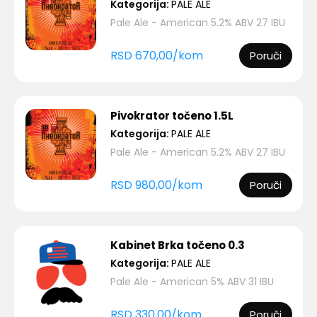
Kategorija:
PALE ALE
Pale Ale - American 5.2% ABV 27 IBU
RSD
670,00
/
kom
Poruči
Pivokrator točeno 1.5L
Kategorija:
PALE ALE
Pale Ale - American 5.2% ABV 27 IBU
RSD
980,00
/
kom
Poruči
Kabinet Brka točeno 0.3
Kategorija:
PALE ALE
Pale Ale - American 5% ABV 31 IBU
RSD
330,00
/
kom
Poruči