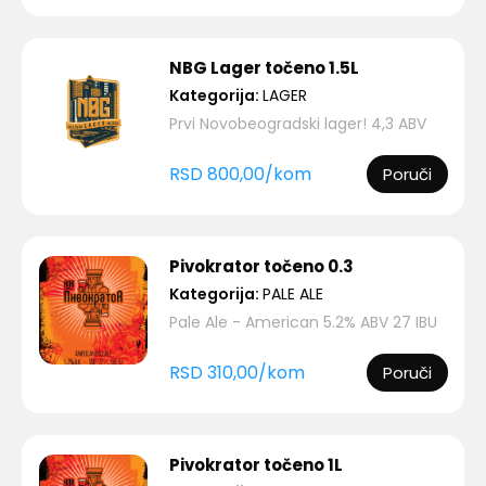
NBG Lager točeno 1.5L
Kategorija:
LAGER
Prvi Novobeogradski lager! 4,3 ABV
RSD
800,00
/
kom
Poruči
Pivokrator točeno 0.3
Kategorija:
PALE ALE
Pale Ale - American 5.2% ABV 27 IBU
RSD
310,00
/
kom
Poruči
Pivokrator točeno 1L