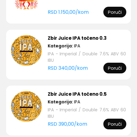
RSD
1.150,00
/
kom
Poruči
Zbir Juice IPA točeno 0.3
Kategorija:
IPA
IPA - Imperial / Double 7.6% ABV 60
IBU
RSD
340,00
/
kom
Poruči
Zbir Juice IPA točeno 0.5
Kategorija:
IPA
IPA - Imperial / Double 7.6% ABV 60
IBU
RSD
390,00
/
kom
Poruči