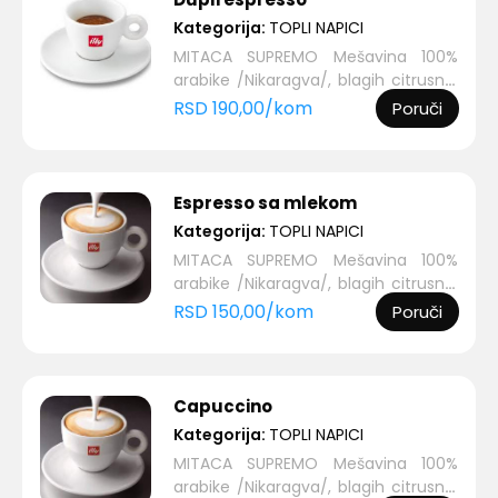
Kategorija:
TOPLI NAPICI
MITACA SUPREMO Mešavina 100%
arabike /Nikaragva/, blagih citrusnih
nota za sva čula, jaka ...
RSD
190,00
/
kom
Poruči
Espresso sa mlekom
Kategorija:
TOPLI NAPICI
MITACA SUPREMO Mešavina 100%
arabike /Nikaragva/, blagih citrusnih
nota za sva čula, jaka ...
RSD
150,00
/
kom
Poruči
Capuccino
Kategorija:
TOPLI NAPICI
MITACA SUPREMO Mešavina 100%
arabike /Nikaragva/, blagih citrusnih