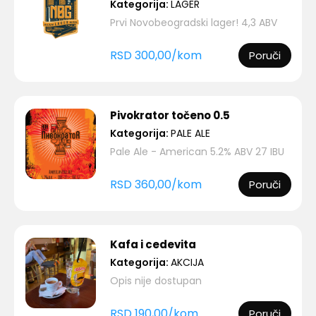
Kategorija:
LAGER
Prvi Novobeogradski lager! 4,3 ABV
RSD
300,00
/
kom
Poruči
Pivokrator točeno 0.5
Kategorija:
PALE ALE
Pale Ale - American 5.2% ABV 27 IBU
RSD
360,00
/
kom
Poruči
Kafa i cedevita
Kategorija:
AKCIJA
Opis nije dostupan
RSD
190,00
/
kom
Poruči