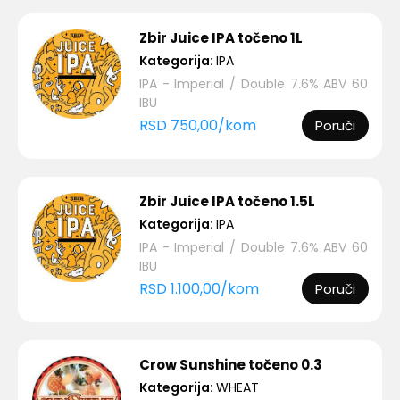
Zbir Juice IPA točeno 1L
Kategorija:
IPA
IPA - Imperial / Double 7.6% ABV 60
IBU
RSD
750,00
/
kom
Poruči
Zbir Juice IPA točeno 1.5L
Kategorija:
IPA
IPA - Imperial / Double 7.6% ABV 60
IBU
RSD
1.100,00
/
kom
Poruči
Crow Sunshine točeno 0.3
Kategorija:
WHEAT