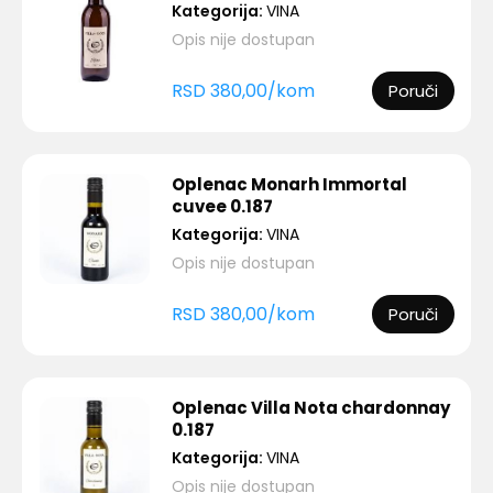
Kategorija:
VINA
Opis nije dostupan
RSD
380,00
/
kom
Poruči
Oplenac Monarh Immortal
cuvee 0.187
Kategorija:
VINA
Opis nije dostupan
RSD
380,00
/
kom
Poruči
Oplenac Villa Nota chardonnay
0.187
Kategorija:
VINA
Opis nije dostupan