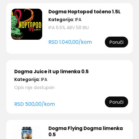
Dogma Hoptopod točeno 1.5L
Kategorija:
IPA
IPA 6.5% ABV 58 IBU
RSD
1.040,00
/
kom
Poruči
Dogma Juice it up limenka 0.5
Kategorija:
IPA
Opis nije dostupan
Poruči
RSD
500,00
/
kom
Dogma Flying Dogma limenka
0.5