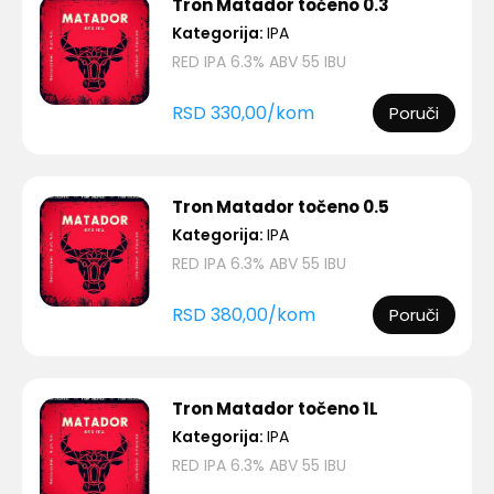
Tron Matador točeno 0.3
Kategorija:
IPA
RED IPA 6.3% ABV 55 IBU
RSD
330,00
/
kom
Poruči
Tron Matador točeno 0.5
Kategorija:
IPA
RED IPA 6.3% ABV 55 IBU
RSD
380,00
/
kom
Poruči
Tron Matador točeno 1L
Kategorija:
IPA
RED IPA 6.3% ABV 55 IBU