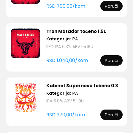
RSD
700,00
/
kom
Poruči
Tron Matador točeno 1.5L
Kategorija:
IPA
RED IPA 6.3% ABV 55 IBU
RSD
1.040,00
/
kom
Poruči
Kabinet Supernova točeno 0.3
Kategorija:
IPA
IPA 6.8% ABV 51 IBU
RSD
370,00
/
kom
Poruči