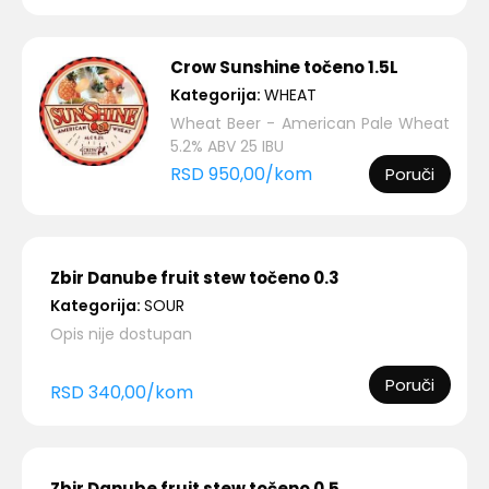
Crow Sunshine točeno 1.5L
Kategorija:
WHEAT
Wheat Beer - American Pale Wheat
5.2% ABV 25 IBU
RSD
950,00
/
kom
Poruči
Zbir Danube fruit stew točeno 0.3
Kategorija:
SOUR
Opis nije dostupan
Poruči
RSD
340,00
/
kom
Zbir Danube fruit stew točeno 0.5