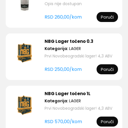
Opis nije dostupan
RSD
260,00
/
kom
Poruči
NBG Lager točeno 0.3
Kategorija:
LAGER
Prvi Novobeogradski lager! 4,3 ABV
RSD
250,00
/
kom
Poruči
NBG Lager točeno 1L
Kategorija:
LAGER
Prvi Novobeogradski lager! 4,3 ABV
RSD
570,00
/
kom
Poruči