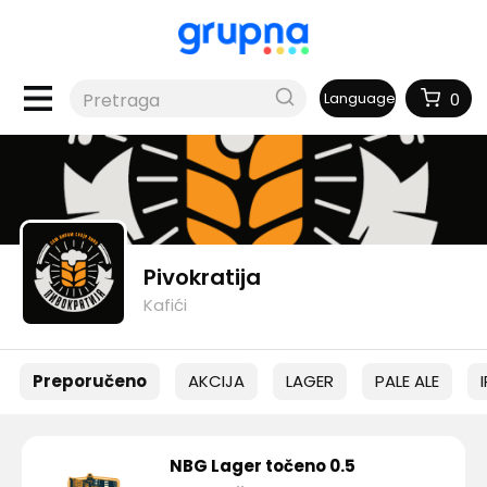
Language
0
Pivokratija
Kafići
Preporučeno
AKCIJA
LAGER
PALE ALE
NBG Lager točeno 0.5