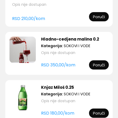
Opis nije dostupan
Poruči
RSD
210,00
/
kom
Hladno-cedjena malina 0.2
Kategorija:
SOKOVI I VODE
Opis nije dostupan
RSD
350,00
/
kom
Poruči
Knjaz Miloš 0.25
Kategorija:
SOKOVI I VODE
Opis nije dostupan
RSD
180,00
/
kom
Poruči