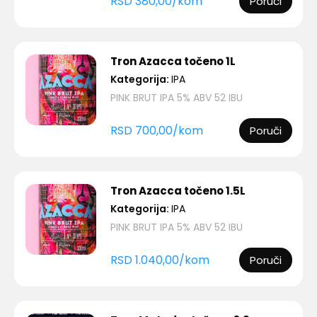
RSD
380,00
/
kom
Poruči
Tron Azacca točeno 1L
Kategorija:
IPA
PINK BRUT IPA 5% ABV 52 IBU
RSD
700,00
/
kom
Poruči
Tron Azacca točeno 1.5L
Kategorija:
IPA
PINK BRUT IPA 5% ABV 52 IBU
RSD
1.040,00
/
kom
Poruči