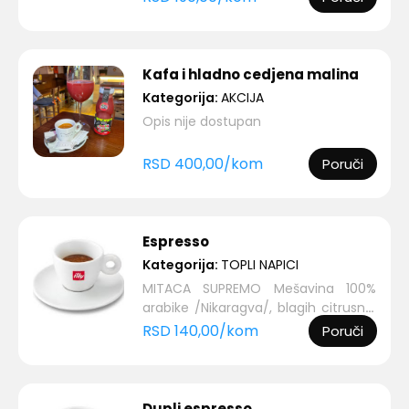
Kafa i hladno cedjena malina
Kategorija:
AKCIJA
Opis nije dostupan
RSD
400,00
/
kom
Poruči
Espresso
Kategorija:
TOPLI NAPICI
MITACA SUPREMO Mešavina 100%
arabike /Nikaragva/, blagih citrusnih
nota za sva čula, jaka ...
RSD
140,00
/
kom
Poruči
Dupli espresso