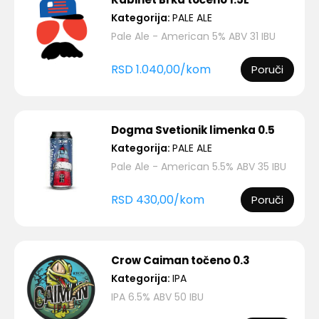
Kategorija:
PALE ALE
Pale Ale - American 5% ABV 31 IBU
RSD
1.040,00
/
kom
Poruči
Dogma Svetionik limenka 0.5
Kategorija:
PALE ALE
Pale Ale - American 5.5% ABV 35 IBU
RSD
430,00
/
kom
Poruči
Crow Caiman točeno 0.3
Kategorija:
IPA
IPA 6.5% ABV 50 IBU