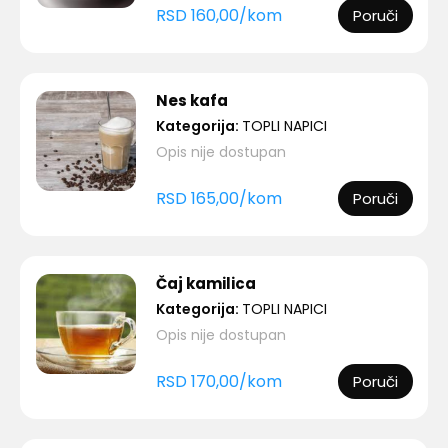
nota za sva čula, jaka ...
RSD
160,00
/
kom
Poruči
Nes kafa
Kategorija:
TOPLI NAPICI
Opis nije dostupan
RSD
165,00
/
kom
Poruči
Čaj kamilica
Kategorija:
TOPLI NAPICI
Opis nije dostupan
RSD
170,00
/
kom
Poruči