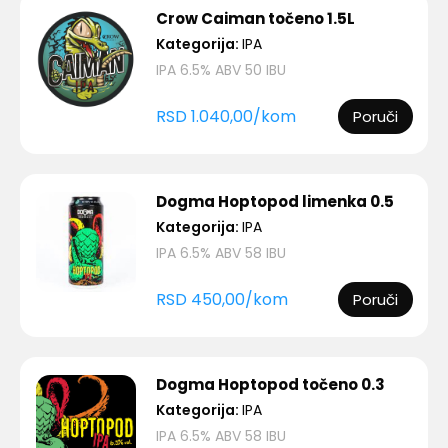
Crow Caiman točeno 1.5L
Kategorija:
IPA
IPA 6.5% ABV 50 IBU
RSD
1.040,00
/
kom
Poruči
Dogma Hoptopod limenka 0.5
Kategorija:
IPA
IPA 6.5% ABV 58 IBU
RSD
450,00
/
kom
Poruči
Dogma Hoptopod točeno 0.3
Kategorija:
IPA
IPA 6.5% ABV 58 IBU