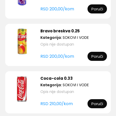
RSD
200,00
/
kom
Poruči
Bravo breskva 0.25
Kategorija:
SOKOVI I VODE
Opis nije dostupan
RSD
200,00
/
kom
Poruči
Coca-cola 0.33
Kategorija:
SOKOVI I VODE
Opis nije dostupan
RSD
210,00
/
kom
Poruči