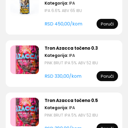
Kategorija:
IPA
IPA 6.6% ABV 65 IBU
RSD
450,00
/
kom
Poruči
Tron Azacca točeno 0.3
Kategorija:
IPA
PINK BRUT IPA 5% ABV 52 IBU
RSD
330,00
/
kom
Poruči
Tron Azacca točeno 0.5
Kategorija:
IPA
PINK BRUT IPA 5% ABV 52 IBU