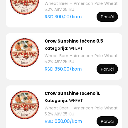
Wheat Beer - American Pale Wheat
5.2% ABV 25 IBU
RSD
300,00
/
kom
Poruči
Crow Sunshine točeno 0.5
Kategorija:
WHEAT
Wheat Beer - American Pale Wheat
5.2% ABV 25 IBU
RSD
350,00
/
kom
Poruči
Crow Sunshine točeno 1L
Kategorija:
WHEAT
Wheat Beer - American Pale Wheat
5.2% ABV 25 IBU
RSD
650,00
/
kom
Poruči