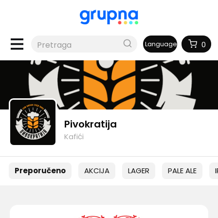
Language
0
Pivokratija
Kafići
Preporučeno
AKCIJA
LAGER
PALE ALE