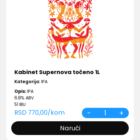
Kabinet Supernova točeno 1L
Kategorija:
IPA
Opis:
IPA
6.8% ABV
51 IBU
RSD
770,00
/
kom
-
1
+
Naruči