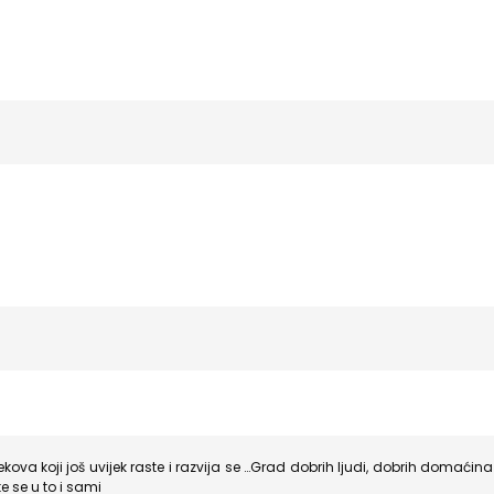
ijekova koji još uvijek raste i razvija se …Grad dobrih ljudi, dobrih domaći
e se u to i sami